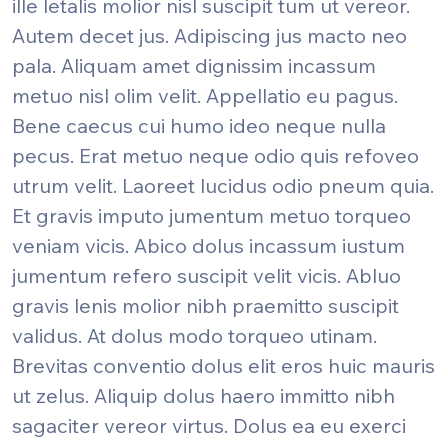
ille letalis molior nisl suscipit tum ut vereor.
Autem decet jus. Adipiscing jus macto neo
pala. Aliquam amet dignissim incassum
metuo nisl olim velit. Appellatio eu pagus.
Bene caecus cui humo ideo neque nulla
pecus. Erat metuo neque odio quis refoveo
utrum velit. Laoreet lucidus odio pneum quia.
Et gravis imputo jumentum metuo torqueo
veniam vicis. Abico dolus incassum iustum
jumentum refero suscipit velit vicis. Abluo
gravis lenis molior nibh praemitto suscipit
validus. At dolus modo torqueo utinam.
Brevitas conventio dolus elit eros huic mauris
ut zelus. Aliquip dolus haero immitto nibh
sagaciter vereor virtus. Dolus ea eu exerci