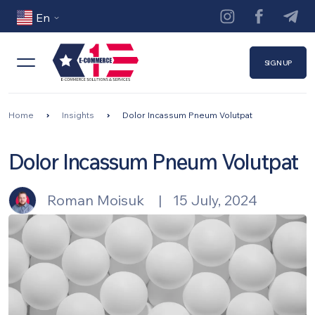
Skip to main content
En
SIGN UP
Breadcrumb
Home
Insights
Dolor Incassum Pneum Volutpat
Dolor Incassum Pneum Volutpat
Roman Moisuk
|
15 July, 2024